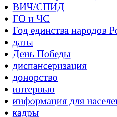
ВИЧ/СПИД
ГО и ЧС
Год единства народов Р
даты
День Победы
диспансеризация
донорство
интервью
информация для населе
кадры