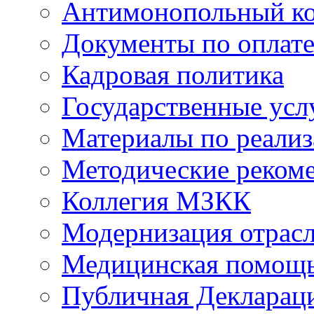
Антимонопольный к
Документы по оплате
Кадровая политика
Государственные усл
Материалы по реали
Методические реком
Коллегия МЗКК
Модернизация отрасл
Медицинская помощ
Публичная Деклараци