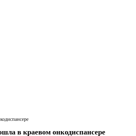
нкодиспансере
рошла в краевом онкодиспансере