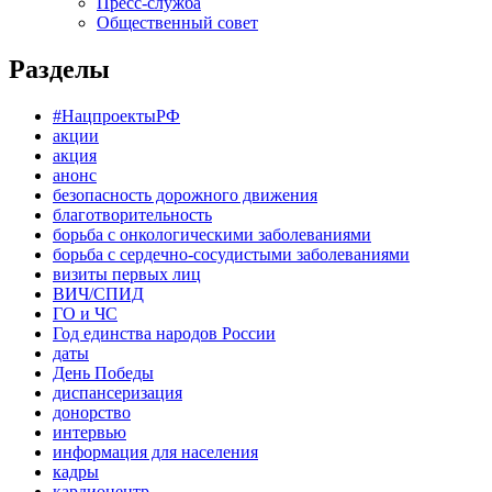
Пресс-служба
Общественный совет
Разделы
#НацпроектыРФ
акции
акция
анонс
безопасность дорожного движения
благотворительность
борьба с онкологическими заболеваниями
борьба с сердечно-сосудистыми заболеваниями
визиты первых лиц
ВИЧ/СПИД
ГО и ЧС
Год единства народов России
даты
День Победы
диспансеризация
донорство
интервью
информация для населения
кадры
кардиоцентр