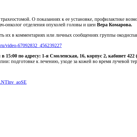
 трахеостомой. О показаниях к ее установке, профилактике во
рач-онколог отделения опухолей головы и шеи
Вера Комарова.
дать их в комментариях или личных сообщениях группы окодисп
eo.ru/video-67092832_456239227
 в 15:00 по адресу: 1-я Смоленская, 16, корпус 2, кабинет 422 
апии: подготовке к лечению, уходе за кожей во время лучевой т
ANTlnv_aoSE