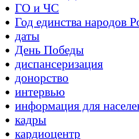
ГО и ЧС
Год единства народов Р
даты
День Победы
диспансеризация
донорство
интервью
информация для населе
кадры
кардиоцентр