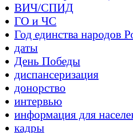
ВИЧ/СПИД
ГО и ЧС
Год единства народов Р
даты
День Победы
диспансеризация
донорство
интервью
информация для населе
кадры