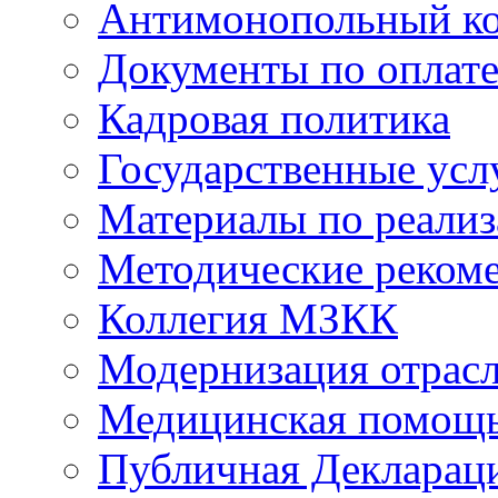
Антимонопольный к
Документы по оплате
Кадровая политика
Государственные усл
Материалы по реали
Методические реком
Коллегия МЗКК
Модернизация отрасл
Медицинская помощ
Публичная Деклараци