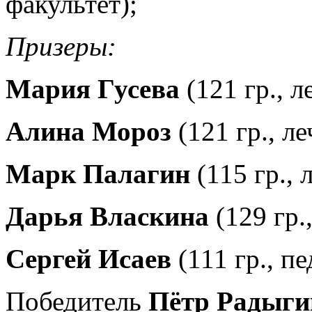
факультет);
Призеры:
Мария Гусева
(121 гр., 
Алина Мороз
(121 гр., л
Марк Палагин
(115 гр.,
Дарья Власкина
(129 гр.
Сергей Исаев
(111 гр., п
Победитель
Пётр Радыги