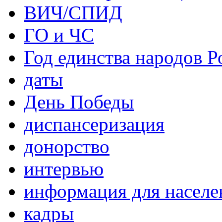
ВИЧ/СПИД
ГО и ЧС
Год единства народов Р
даты
День Победы
диспансеризация
донорство
интервью
информация для населе
кадры