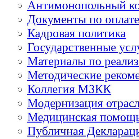
Антимонопольный к
Документы по оплате
Кадровая политика
Государственные усл
Материалы по реали
Методические реком
Коллегия МЗКК
Модернизация отрасл
Медицинская помощ
Публичная Деклараци