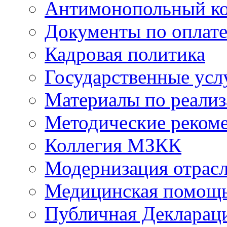
Антимонопольный к
Документы по оплате
Кадровая политика
Государственные усл
Материалы по реали
Методические реком
Коллегия МЗКК
Модернизация отрасл
Медицинская помощ
Публичная Деклараци