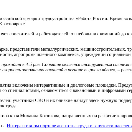
российской ярмарки трудоустройства «Работа России. Время во
Красноярске.
иняет соискателей и работодателей: от небольших компаний до
арке, представители металлургических, машиностроительных, т
нности, агропромышленного комплекса, учреждений социальной
е проходит в 4-й раз. Событие является инструментом системн
орость заполнения вакансий в регионе выросла вдво
е», – расс
приятия включены интерактивные и диалоговые площадки. Преду
 со специалистами, ознакомиться с вакансиями и цифровыми се
телей: участники СВО и их близкие найдут здесь нужную подде
ок труда.
атора края Михаила Котюкова, направленных на развитие кадров
 на
Интерактивном портале агентства труда и занятости населен