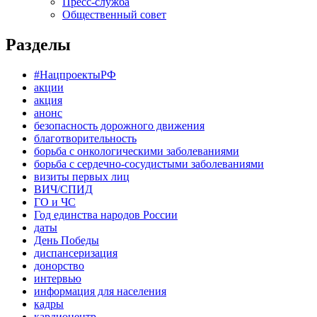
Пресс-служба
Общественный совет
Разделы
#НацпроектыРФ
акции
акция
анонс
безопасность дорожного движения
благотворительность
борьба с онкологическими заболеваниями
борьба с сердечно-сосудистыми заболеваниями
визиты первых лиц
ВИЧ/СПИД
ГО и ЧС
Год единства народов России
даты
День Победы
диспансеризация
донорство
интервью
информация для населения
кадры
кардиоцентр