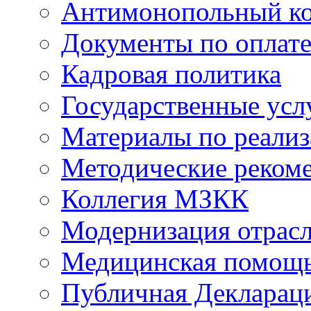
Антимонопольный к
Документы по оплате
Кадровая политика
Государственные усл
Материалы по реали
Методические реком
Коллегия МЗКК
Модернизация отрасл
Медицинская помощ
Публичная Деклараци