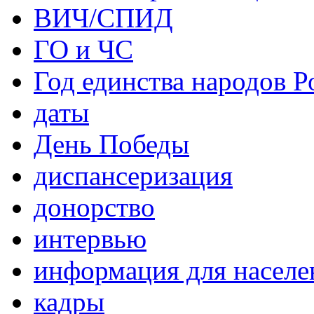
ВИЧ/СПИД
ГО и ЧС
Год единства народов Р
даты
День Победы
диспансеризация
донорство
интервью
информация для населе
кадры