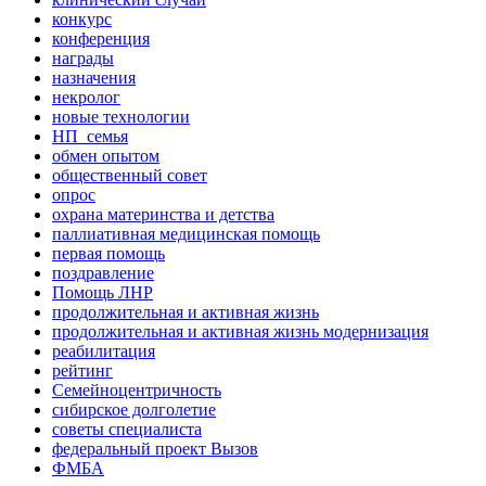
конкурс
конференция
награды
назначения
некролог
новые технологии
НП_семья
обмен опытом
общественный совет
опрос
охрана материнства и детства
паллиативная медицинская помощь
первая помощь
поздравление
Помощь ЛНР
продолжительная и активная жизнь
продолжительная и активная жизнь модернизация
реабилитация
рейтинг
Семейноцентричность
сибирское долголетие
советы специалиста
федеральный проект Вызов
ФМБА