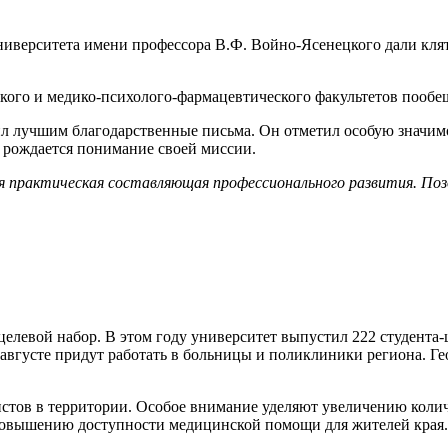
иверситета имени профессора В.Ф. Войно-Ясенецкого дали клят
ского и медико-психолого-фармацевтического факультетов пооб
л лучшим благодарственные письма. Он отметил особую значимо
 рождается понимание своей миссии.
я практическая составляющая профессионального развития. Поз
целевой набор. В этом году университет выпустил 222 студента
августе придут работать в больницы и поликлиники региона. Ге
стов в территории. Особое внимание уделяют увеличению количе
к повышению доступности медицинской помощи для жителей края.