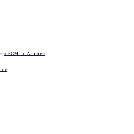
рург БСМП в Ачинске
нтий