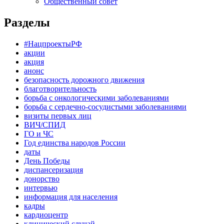
Общественный совет
Разделы
#НацпроектыРФ
акции
акция
анонс
безопасность дорожного движения
благотворительность
борьба с онкологическими заболеваниями
борьба с сердечно-сосудистыми заболеваниями
визиты первых лиц
ВИЧ/СПИД
ГО и ЧС
Год единства народов России
даты
День Победы
диспансеризация
донорство
интервью
информация для населения
кадры
кардиоцентр
клинический случай