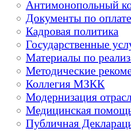
Антимонопольный к
Документы по оплате
Кадровая политика
Государственные усл
Материалы по реали
Методические реком
Коллегия МЗКК
Модернизация отрасл
Медицинская помощ
Публичная Деклараци