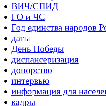
ВИЧ/СПИД
ГО и ЧС
Год единства народов Р
даты
День Победы
диспансеризация
донорство
интервью
информация для населе
кадры