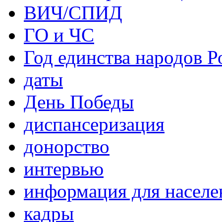
ВИЧ/СПИД
ГО и ЧС
Год единства народов Р
даты
День Победы
диспансеризация
донорство
интервью
информация для населе
кадры