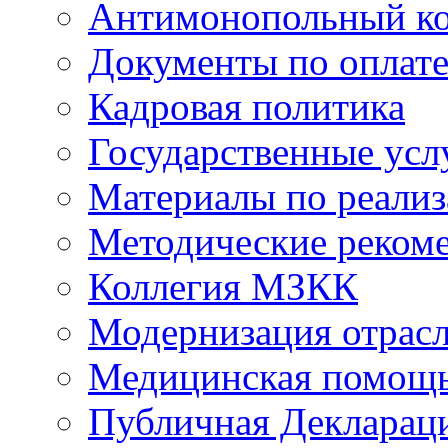
Антимонопольный к
Документы по оплате
Кадровая политика
Государственные усл
Материалы по реали
Методические реком
Коллегия МЗКК
Модернизация отрасл
Медицинская помощ
Публичная Деклараци