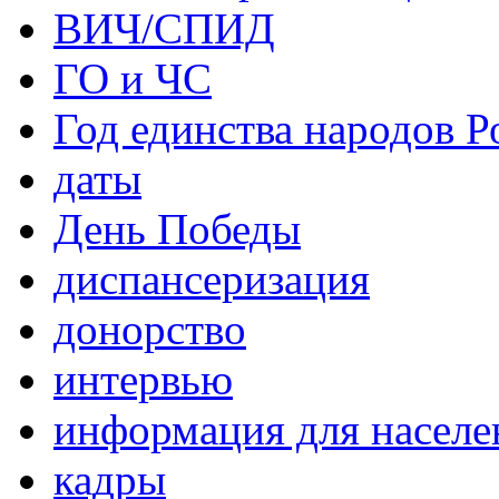
ВИЧ/СПИД
ГО и ЧС
Год единства народов Р
даты
День Победы
диспансеризация
донорство
интервью
информация для населе
кадры