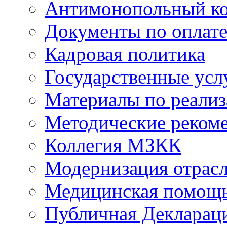
Антимонопольный к
Документы по оплате
Кадровая политика
Государственные усл
Материалы по реали
Методические реком
Коллегия МЗКК
Модернизация отрасл
Медицинская помощ
Публичная Деклараци