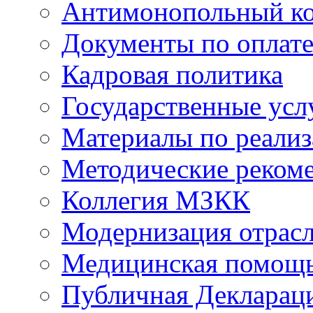
Антимонопольный к
Документы по оплате
Кадровая политика
Государственные усл
Материалы по реали
Методические реком
Коллегия МЗКК
Модернизация отрасл
Медицинская помощ
Публичная Деклараци