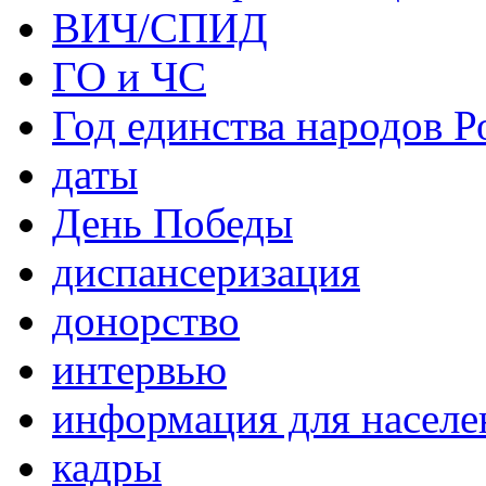
ВИЧ/СПИД
ГО и ЧС
Год единства народов Р
даты
День Победы
диспансеризация
донорство
интервью
информация для населе
кадры