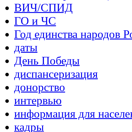
ВИЧ/СПИД
ГО и ЧС
Год единства народов Р
даты
День Победы
диспансеризация
донорство
интервью
информация для населе
кадры