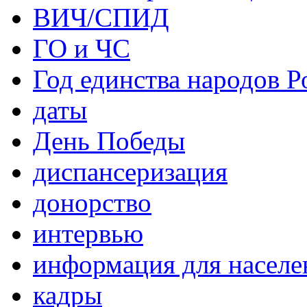
ВИЧ/СПИД
ГО и ЧС
Год единства народов Р
даты
День Победы
диспансеризация
донорство
интервью
информация для населе
кадры