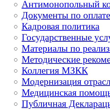
Антимонопольный к
Документы по оплате
Кадровая политика
Государственные усл
Материалы по реали
Методические реком
Коллегия МЗКК
Модернизация отрасл
Медицинская помощ
Публичная Деклараци