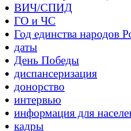
ВИЧ/СПИД
ГО и ЧС
Год единства народов Р
даты
День Победы
диспансеризация
донорство
интервью
информация для населе
кадры