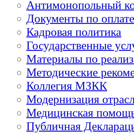
Антимонопольный к
Документы по оплате
Кадровая политика
Государственные усл
Материалы по реали
Методические реком
Коллегия МЗКК
Модернизация отрасл
Медицинская помощ
Публичная Деклараци