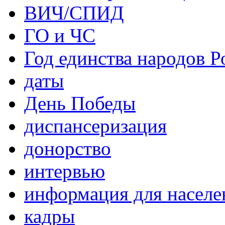
ВИЧ/СПИД
ГО и ЧС
Год единства народов Р
даты
День Победы
диспансеризация
донорство
интервью
информация для населе
кадры