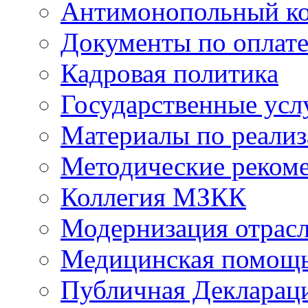
Антимонопольный к
Документы по оплате
Кадровая политика
Государственные усл
Материалы по реали
Методические реком
Коллегия МЗКК
Модернизация отрасл
Медицинская помощ
Публичная Деклараци