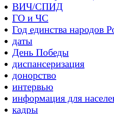
ВИЧ/СПИД
ГО и ЧС
Год единства народов Р
даты
День Победы
диспансеризация
донорство
интервью
информация для населе
кадры