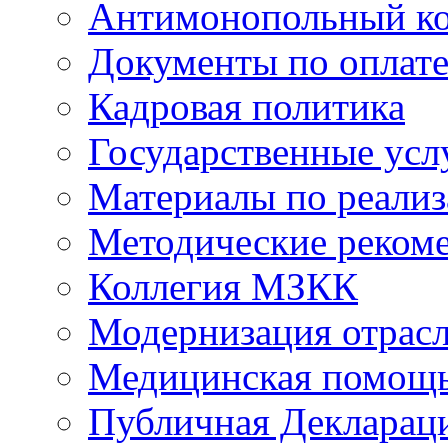
Антимонопольный к
Документы по оплате
Кадровая политика
Государственные усл
Материалы по реали
Методические реком
Коллегия МЗКК
Модернизация отрасл
Медицинская помощ
Публичная Деклараци