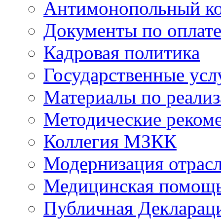
Антимонопольный к
Документы по оплате
Кадровая политика
Государственные усл
Материалы по реали
Методические реком
Коллегия МЗКК
Модернизация отрасл
Медицинская помощ
Публичная Деклараци