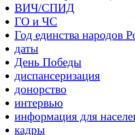
ВИЧ/СПИД
ГО и ЧС
Год единства народов Р
даты
День Победы
диспансеризация
донорство
интервью
информация для населе
кадры