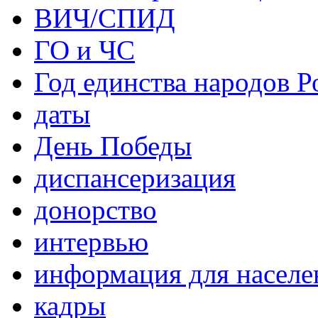
ВИЧ/СПИД
ГО и ЧС
Год единства народов Р
даты
День Победы
диспансеризация
донорство
интервью
информация для населе
кадры