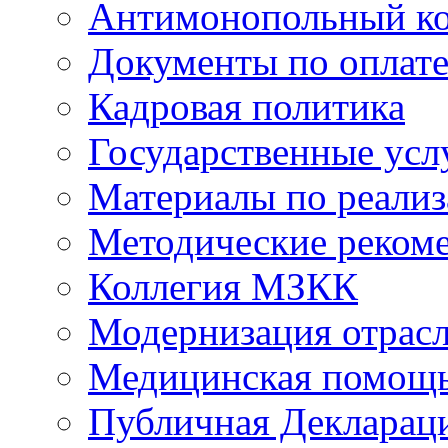
Антимонопольный к
Документы по оплате
Кадровая политика
Государственные усл
Материалы по реали
Методические реком
Коллегия МЗКК
Модернизация отрасл
Медицинская помощ
Публичная Деклараци