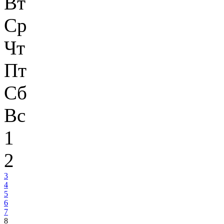
Вт
Ср
Чт
Пт
Сб
Вс
1
2
3
4
5
6
7
8