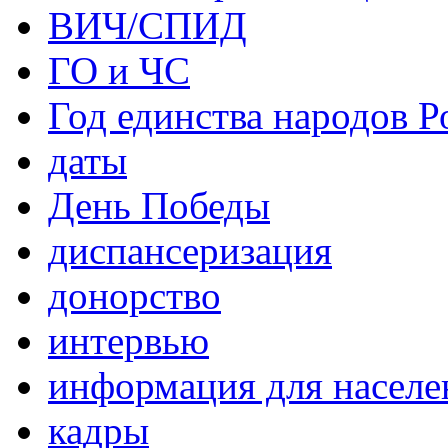
ВИЧ/СПИД
ГО и ЧС
Год единства народов Р
даты
День Победы
диспансеризация
донорство
интервью
информация для населе
кадры