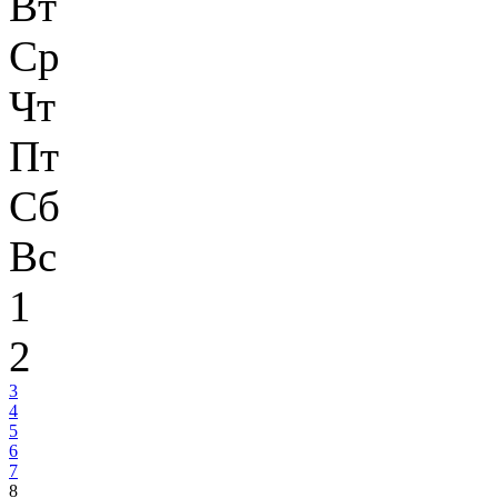
Вт
Ср
Чт
Пт
Сб
Вс
1
2
3
4
5
6
7
8