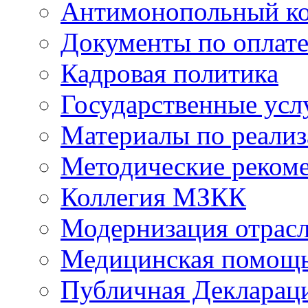
Антимонопольный к
Документы по оплате
Кадровая политика
Государственные усл
Материалы по реали
Методические реком
Коллегия МЗКК
Модернизация отрасл
Медицинская помощ
Публичная Деклараци