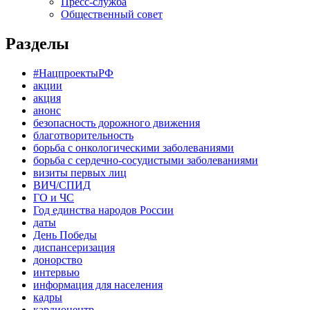
Пресс-служба
Общественный совет
Разделы
#НацпроектыРФ
акции
акция
анонс
безопасность дорожного движения
благотворительность
борьба с онкологическими заболеваниями
борьба с сердечно-сосудистыми заболеваниями
визиты первых лиц
ВИЧ/СПИД
ГО и ЧС
Год единства народов России
даты
День Победы
диспансеризация
донорство
интервью
информация для населения
кадры
кардиоцентр