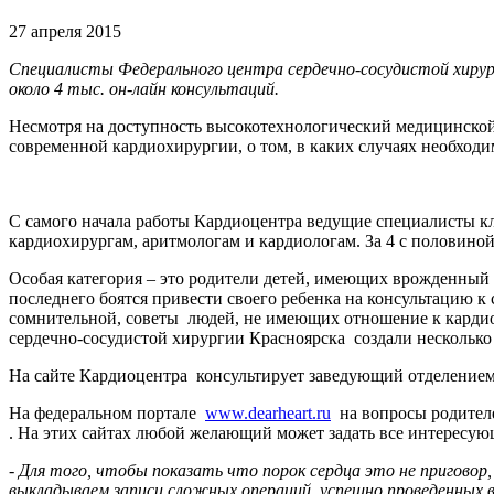
27 апреля 2015
Специалисты Федерального центра сердечно-сосудистой хирур
около 4 тыс. он-лайн консультаций.
Несмотря на доступность высокотехнологический медицинской 
современной кардиохирургии, о том, в каких случаях необход
С самого начала работы Кардиоцентра ведущие специалисты к
кардиохирургам, аритмологам и кардиологам. За 4 с половиной
Особая категория – это родители детей, имеющих врожденный п
последнего боятся привести своего ребенка на консультацию к
сомнительной, советы людей, не имеющих отношение к карди
сердечно-сосудистой хирургии Красноярска создали нескольк
На сайте Кардиоцентра консультирует заведующий отделение
На федеральном портале
www.dearheart.ru
на вопросы родителе
. На этих сайтах любой желающий может задать все интересую
- Для того, чтобы показать что порок сердца это не приговор
выкладываем записи сложных операций, успешно проведенных в 