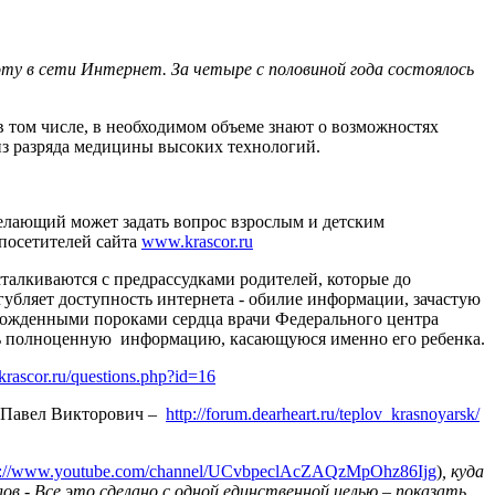
ту в сети Интернет. За четыре с половиной года состоялось
в том числе, в необходимом объеме знают о возможностях
из разряда медицины высоких технологий.
елающий может задать вопрос взрослым и детским
 посетителей сайта
www.krascor.ru
талкиваются с предрассудками родителей, которые до
угубляет доступность интернета - обилие информации, зачастую
рожденными пороками сердца врачи Федерального центра
ить полноценную информацию, касающуюся именно его ребенка.
/krascor.ru/questions.php?id=16
в Павел Викторович –
http://forum.dearheart.ru/teplov_krasnoyarsk/
p://www.youtube.com/channel/UCvbpeclAcZAQzMpOhz86Ijg
)
, куда
в - Все это сделано с одной единственной целью – показать