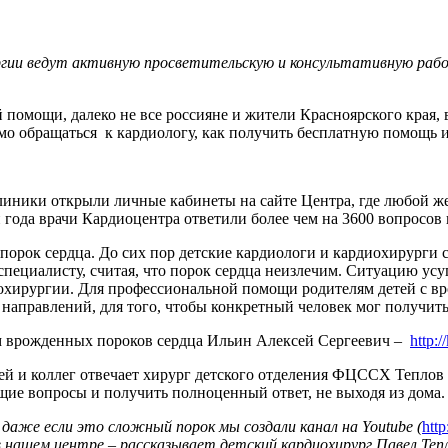
гии ведут активную просветительскую и консультативную рабо
помощи, далеко не все россияне и жители Красноярского края, 
имо обращаться к кардиологу, как получить бесплатную помощь 
линики открыли личные кабинеты на сайте Центра, где любой ж
 года врачи Кардиоцентра ответили более чем на 3600 вопросов
орок сердца. До сих пор детские кардиологи и кардиохирурги с
 специалисту, считая, что порок сердца неизлечим. Ситуацию ус
охирургии. Для профессиональной помощи родителям детей с в
о направлений, для того, чтобы конкретный человек мог получ
м врожденных пороков сердца Ильин Алексей Сергеевич –
http:/
й и коллег отвечает хирург детского отделения ФЦССХ Тепло
щие вопросы и получить полноценный ответ, не выходя из дома.
, даже если это сложный порок мы создали канал на
Youtube
(
htt
нашем центре – рассказывает детский кардиохирург Павел Тепло