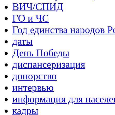
ВИЧ/СПИД
ГО и ЧС
Год единства народов Р
даты
День Победы
диспансеризация
донорство
интервью
информация для населе
кадры