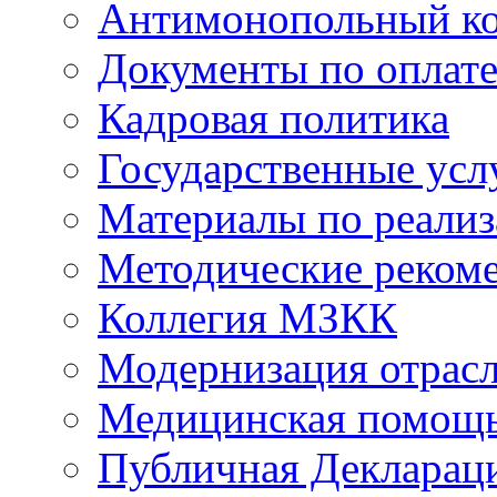
Антимонопольный к
Документы по оплате
Кадровая политика
Государственные усл
Материалы по реали
Методические реком
Коллегия МЗКК
Модернизация отрасл
Медицинская помощ
Публичная Деклараци