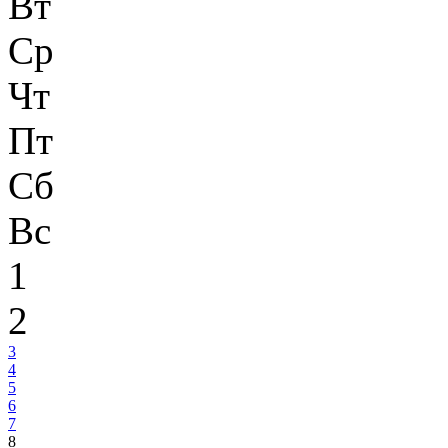
Вт
Ср
Чт
Пт
Сб
Вс
1
2
3
4
5
6
7
8