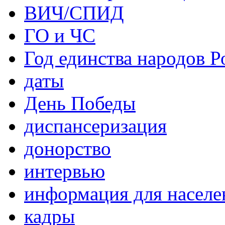
ВИЧ/СПИД
ГО и ЧС
Год единства народов Р
даты
День Победы
диспансеризация
донорство
интервью
информация для населе
кадры