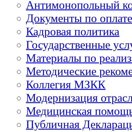
Антимонопольный к
Документы по оплате
Кадровая политика
Государственные усл
Материалы по реали
Методические реком
Коллегия МЗКК
Модернизация отрасл
Медицинская помощ
Публичная Деклараци