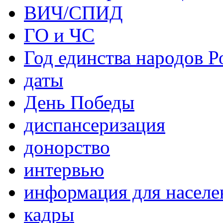
ВИЧ/СПИД
ГО и ЧС
Год единства народов Р
даты
День Победы
диспансеризация
донорство
интервью
информация для населе
кадры