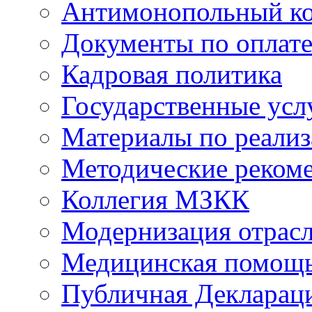
Антимонопольный к
Документы по оплате
Кадровая политика
Государственные усл
Материалы по реали
Методические реком
Коллегия МЗКК
Модернизация отрасл
Медицинская помощ
Публичная Деклараци