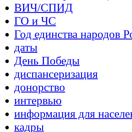
ВИЧ/СПИД
ГО и ЧС
Год единства народов Р
даты
День Победы
диспансеризация
донорство
интервью
информация для населе
кадры