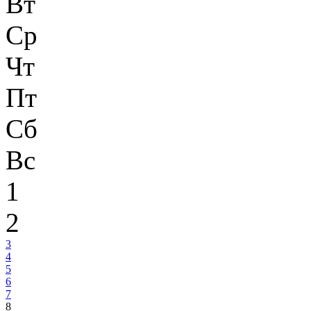
Вт
Ср
Чт
Пт
Сб
Вс
1
2
3
4
5
6
7
8