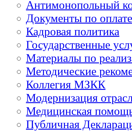
Антимонопольный к
Документы по оплате
Кадровая политика
Государственные усл
Материалы по реали
Методические реком
Коллегия МЗКК
Модернизация отрасл
Медицинская помощ
Публичная Деклараци