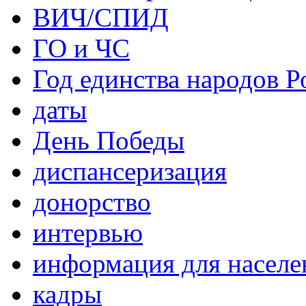
ВИЧ/СПИД
ГО и ЧС
Год единства народов Р
даты
День Победы
диспансеризация
донорство
интервью
информация для населе
кадры