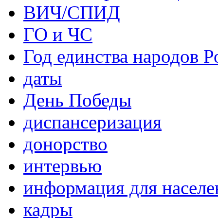
ВИЧ/СПИД
ГО и ЧС
Год единства народов Р
даты
День Победы
диспансеризация
донорство
интервью
информация для населе
кадры