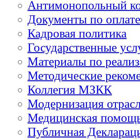
Антимонопольный к
Документы по оплате
Кадровая политика
Государственные усл
Материалы по реали
Методические реком
Коллегия МЗКК
Модернизация отрасл
Медицинская помощ
Публичная Деклараци