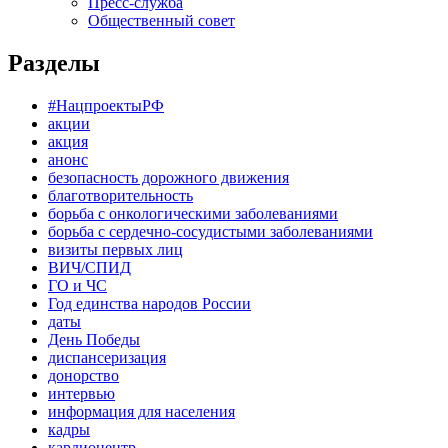
Пресс-служба
Общественный совет
Разделы
#НацпроектыРФ
акции
акция
анонс
безопасность дорожного движения
благотворительность
борьба с онкологическими заболеваниями
борьба с сердечно-сосудистыми заболеваниями
визиты первых лиц
ВИЧ/СПИД
ГО и ЧС
Год единства народов России
даты
День Победы
диспансеризация
донорство
интервью
информация для населения
кадры
кардиоцентр