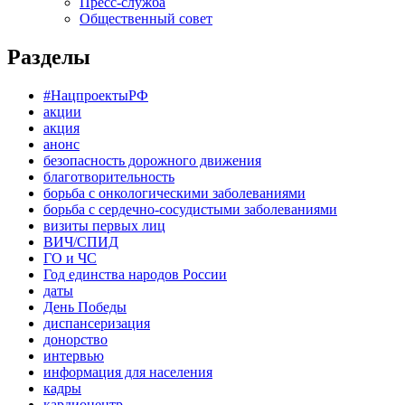
Пресс-служба
Общественный совет
Разделы
#НацпроектыРФ
акции
акция
анонс
безопасность дорожного движения
благотворительность
борьба с онкологическими заболеваниями
борьба с сердечно-сосудистыми заболеваниями
визиты первых лиц
ВИЧ/СПИД
ГО и ЧС
Год единства народов России
даты
День Победы
диспансеризация
донорство
интервью
информация для населения
кадры
кардиоцентр