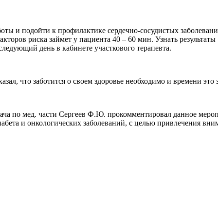
ы и подойти к профилактике сердечно-сосудистых заболеваний 
кторов риска займет у пациента 40 – 60 мин. Узнать результаты
ледующий день в кабинете участкового терапевта.
зал, что заботится о своем здоровье необходимо и времени это 
врача по мед. части Сергеев Ф.Ю. прокомментировал данное мер
абета и онкологических заболеваний, с целью привлечения вним