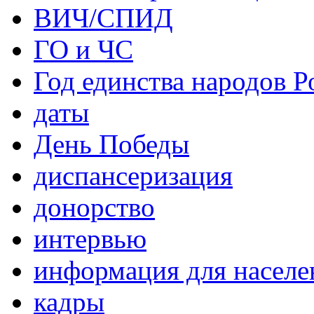
ВИЧ/СПИД
ГО и ЧС
Год единства народов Р
даты
День Победы
диспансеризация
донорство
интервью
информация для населе
кадры