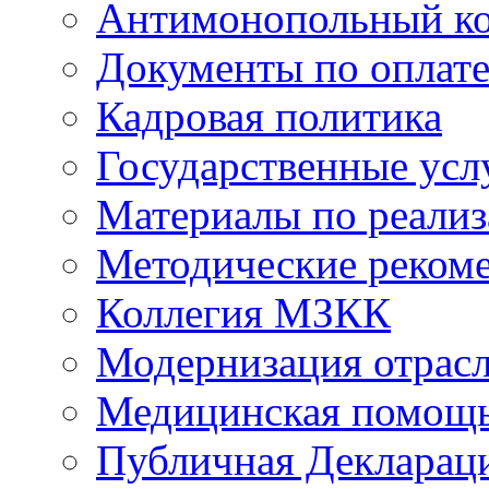
Антимонопольный к
Документы по оплате
Кадровая политика
Государственные усл
Материалы по реали
Методические реком
Коллегия МЗКК
Модернизация отрасл
Медицинская помощ
Публичная Деклараци