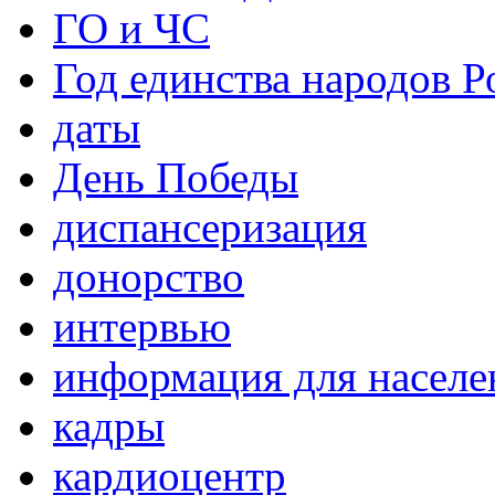
ГО и ЧС
Год единства народов Р
даты
День Победы
диспансеризация
донорство
интервью
информация для населе
кадры
кардиоцентр