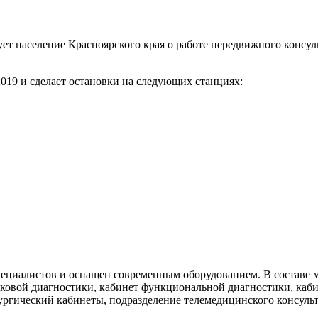
ет население Красноярского края о работе передвижного консу
.2019 и сделает остановки на следующих станциях:
специалистов и оснащен современным оборудованием. В составе
вуковой диагностики, кабинет функциональной диагностики, каб
рургический кабинеты, подразделение телемедицинского консуль