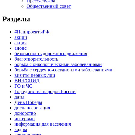
Пресс-служба
Общественный совет
Разделы
#НацпроектыРФ
акции
акция
анонс
безопасность дорожного движения
благотворительность
борьба с онкологическими заболеваниями
борьба с сердечно-сосудистыми заболеваниями
визиты первых лиц
ВИЧ/СПИД
ГО и ЧС
Год единства народов России
даты
День Победы
диспансеризация
донорство
интервью
информация для населения
кадры
кардиоцентр