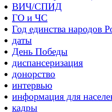
ВИЧ/СПИД
ГО и ЧС
Год единства народов Р
даты
День Победы
диспансеризация
донорство
интервью
информация для населе
кадры