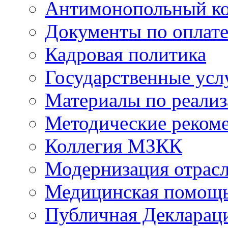
Антимонопольный к
Документы по оплате
Кадровая политика
Государственные усл
Материалы по реали
Методические реком
Коллегия МЗКК
Модернизация отрасл
Медицинская помощ
Публичная Деклараци