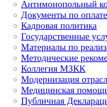
Антимонопольный к
Документы по оплате
Кадровая политика
Государственные усл
Материалы по реали
Методические реком
Коллегия МЗКК
Модернизация отрасл
Медицинская помощ
Публичная Деклараци