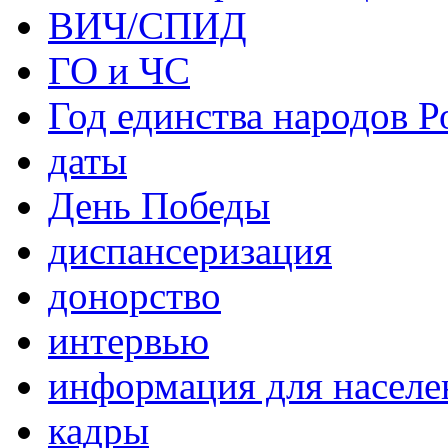
ВИЧ/СПИД
ГО и ЧС
Год единства народов Р
даты
День Победы
диспансеризация
донорство
интервью
информация для населе
кадры