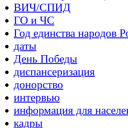
ВИЧ/СПИД
ГО и ЧС
Год единства народов Р
даты
День Победы
диспансеризация
донорство
интервью
информация для населе
кадры