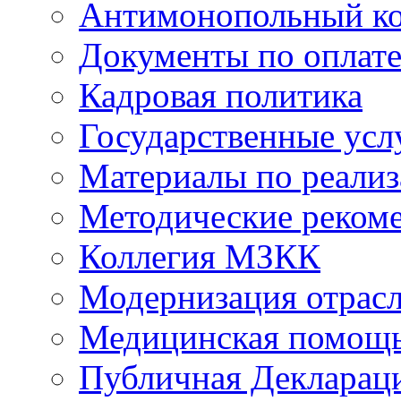
Антимонопольный к
Документы по оплате
Кадровая политика
Государственные усл
Материалы по реали
Методические реком
Коллегия МЗКК
Модернизация отрасл
Медицинская помощ
Публичная Деклараци