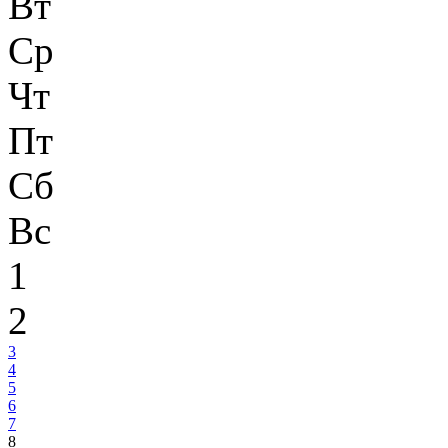
Вт
Ср
Чт
Пт
Сб
Вс
1
2
3
4
5
6
7
8