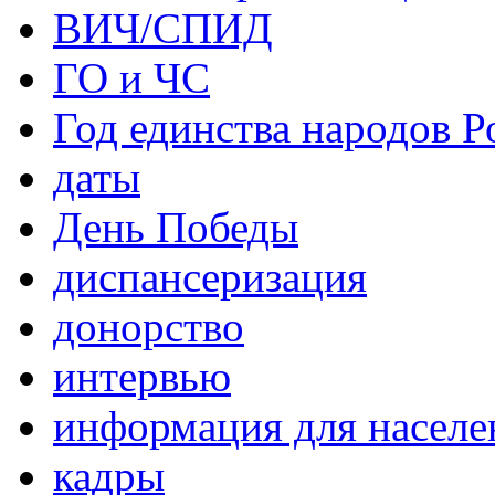
ВИЧ/СПИД
ГО и ЧС
Год единства народов Р
даты
День Победы
диспансеризация
донорство
интервью
информация для населе
кадры