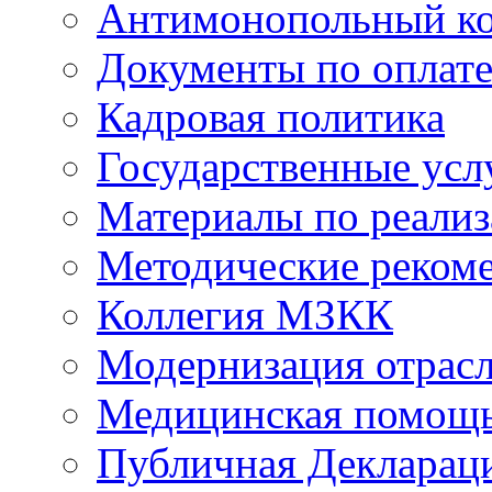
Антимонопольный к
Документы по оплате
Кадровая политика
Государственные усл
Материалы по реали
Методические реком
Коллегия МЗКК
Модернизация отрасл
Медицинская помощ
Публичная Деклараци