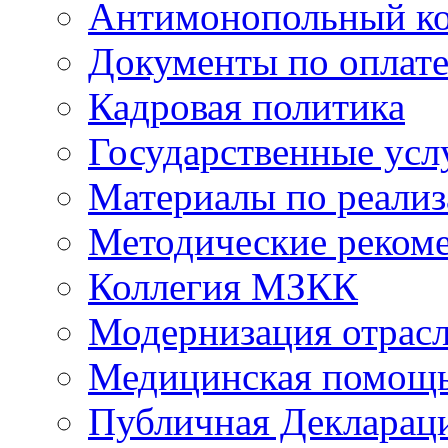
Антимонопольный к
Документы по оплате
Кадровая политика
Государственные усл
Материалы по реали
Методические реком
Коллегия МЗКК
Модернизация отрасл
Медицинская помощ
Публичная Деклараци