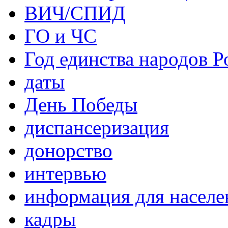
ВИЧ/СПИД
ГО и ЧС
Год единства народов Р
даты
День Победы
диспансеризация
донорство
интервью
информация для населе
кадры