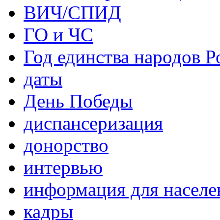
ВИЧ/СПИД
ГО и ЧС
Год единства народов Р
даты
День Победы
диспансеризация
донорство
интервью
информация для населе
кадры