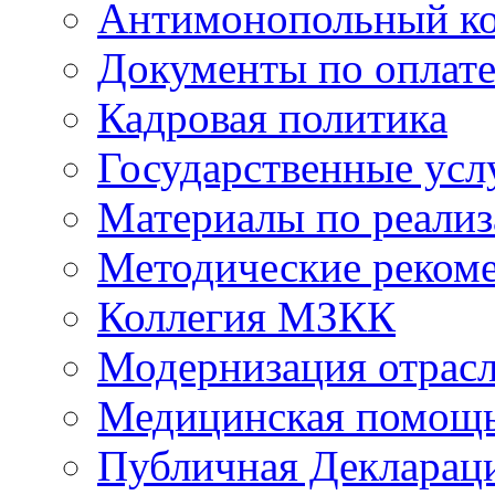
Антимонопольный к
Документы по оплате
Кадровая политика
Государственные усл
Материалы по реали
Методические реком
Коллегия МЗКК
Модернизация отрасл
Медицинская помощ
Публичная Деклараци