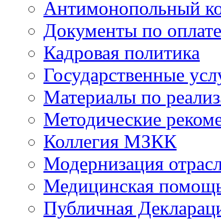
Антимонопольный к
Документы по оплате
Кадровая политика
Государственные усл
Материалы по реали
Методические реком
Коллегия МЗКК
Модернизация отрасл
Медицинская помощ
Публичная Деклараци