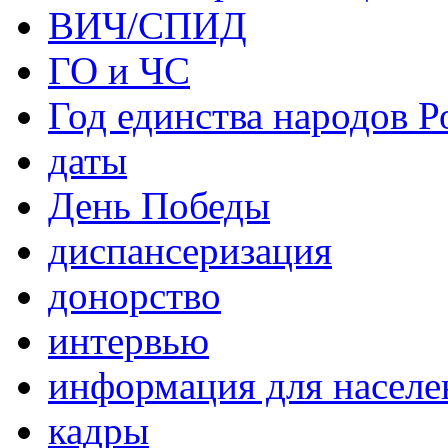
ВИЧ/СПИД
ГО и ЧС
Год единства народов Р
даты
День Победы
диспансеризация
донорство
интервью
информация для населе
кадры