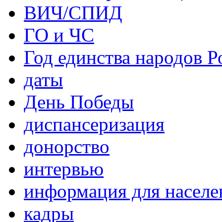
ВИЧ/СПИД
ГО и ЧС
Год единства народов Р
даты
День Победы
диспансеризация
донорство
интервью
информация для населе
кадры