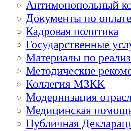
Антимонопольный к
Документы по оплате
Кадровая политика
Государственные усл
Материалы по реали
Методические реком
Коллегия МЗКК
Модернизация отрасл
Медицинская помощ
Публичная Деклараци