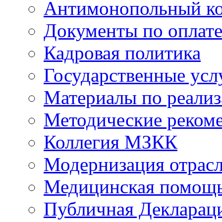
Антимонопольный к
Документы по оплате
Кадровая политика
Государственные усл
Материалы по реали
Методические реком
Коллегия МЗКК
Модернизация отрасл
Медицинская помощ
Публичная Деклараци