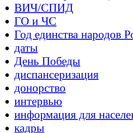
ВИЧ/СПИД
ГО и ЧС
Год единства народов Р
даты
День Победы
диспансеризация
донорство
интервью
информация для населе
кадры