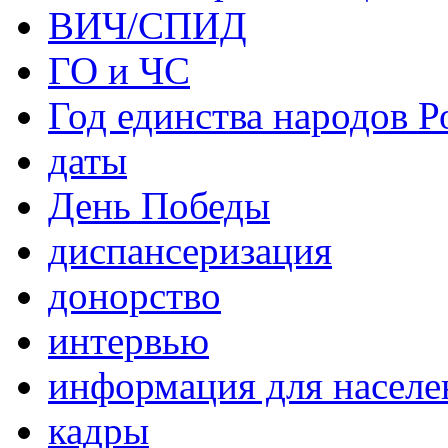
ВИЧ/СПИД
ГО и ЧС
Год единства народов Р
даты
День Победы
диспансеризация
донорство
интервью
информация для населе
кадры