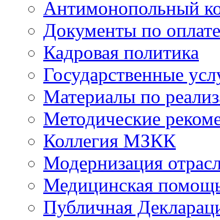
Антимонопольный к
Документы по оплате
Кадровая политика
Государственные усл
Материалы по реали
Методические реком
Коллегия МЗКК
Модернизация отрасл
Медицинская помощ
Публичная Деклараци