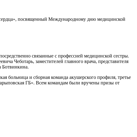
у сердца», посвященный Международному дню медицинской
епосредственно связанные с профессией медицинской сестры.
вича Чеботарь, заместителей главного врача, представителя
а Ботвинкина.
кая больница и сборная команда акушерского профиля, третье
арыповская ГБ». Всем командам были вручены призы от