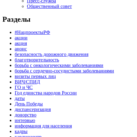
Пресс-служба
Общественный совет
Разделы
#НацпроектыРФ
акции
акция
анонс
безопасность дорожного движения
благотворительность
борьба с онкологическими заболеваниями
борьба с сердечно-сосудистыми заболеваниями
визиты первых лиц
ВИЧ/СПИД
ГО и ЧС
Год единства народов России
даты
День Победы
диспансеризация
донорство
интервью
информация для населения
кадры
кардиоцентр