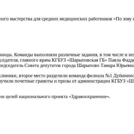
ного мастерства для средних медицинских работников «По зов
ьницы. Команды выполняли различные задания, в том числе и н
седателя, главного врача КГБУЗ «Шарыповская ГБ» Павла Фаддее
председатель Совета депутатов города Шарыпово Тамара Юрьевн
иклиники, второе место разделили команда филиала №1 Дубининс
олучили почетные грамоты и призы от администрации КГБУЗ «Ш
ции целей национального проекта «Здравоохранение».