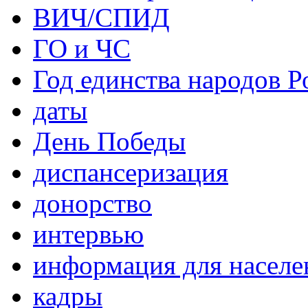
ВИЧ/СПИД
ГО и ЧС
Год единства народов Р
даты
День Победы
диспансеризация
донорство
интервью
информация для населе
кадры