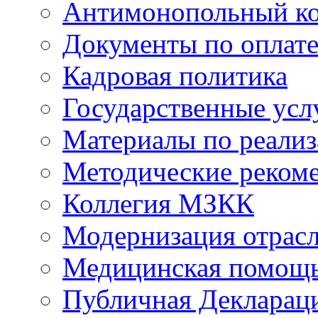
Антимонопольный к
Документы по оплате
Кадровая политика
Государственные усл
Материалы по реали
Методические реком
Коллегия МЗКК
Модернизация отрасл
Медицинская помощ
Публичная Деклараци