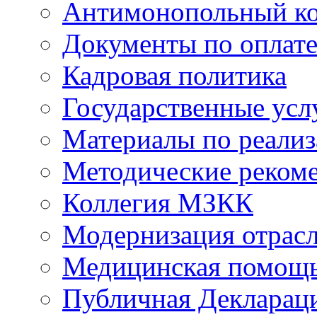
Антимонопольный к
Документы по оплате
Кадровая политика
Государственные усл
Материалы по реали
Методические реком
Коллегия МЗКК
Модернизация отрасл
Медицинская помощ
Публичная Деклараци