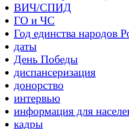
ВИЧ/СПИД
ГО и ЧС
Год единства народов Р
даты
День Победы
диспансеризация
донорство
интервью
информация для населе
кадры