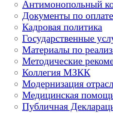
Антимонопольный к
Документы по оплате
Кадровая политика
Государственные усл
Материалы по реали
Методические реком
Коллегия МЗКК
Модернизация отрасл
Медицинская помощ
Публичная Деклараци