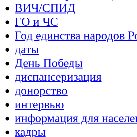
ВИЧ/СПИД
ГО и ЧС
Год единства народов Р
даты
День Победы
диспансеризация
донорство
интервью
информация для населе
кадры