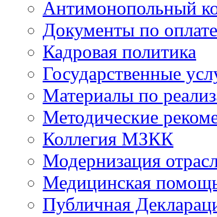
Антимонопольный к
Документы по оплате
Кадровая политика
Государственные усл
Материалы по реали
Методические реком
Коллегия МЗКК
Модернизация отрасл
Медицинская помощ
Публичная Деклараци