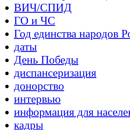
ВИЧ/СПИД
ГО и ЧС
Год единства народов Р
даты
День Победы
диспансеризация
донорство
интервью
информация для населе
кадры