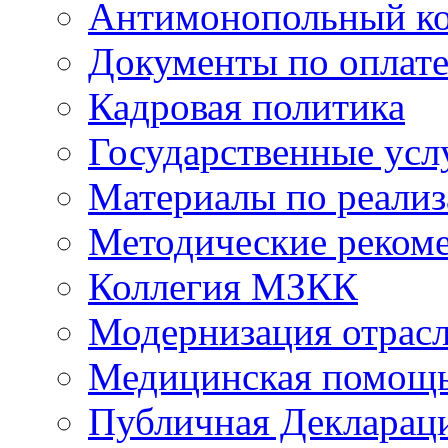
Антимонопольный к
Документы по оплате
Кадровая политика
Государственные усл
Материалы по реали
Методические реком
Коллегия МЗКК
Модернизация отрасл
Медицинская помощ
Публичная Деклараци