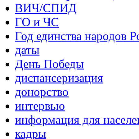
ВИЧ/СПИД
ГО и ЧС
Год единства народов Р
даты
День Победы
диспансеризация
донорство
интервью
информация для населе
кадры