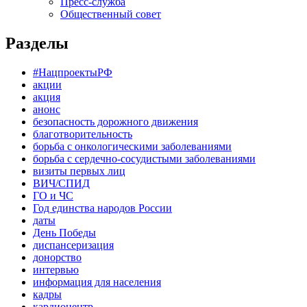
Пресс-служба
Общественный совет
Разделы
#НацпроектыРФ
акции
акция
анонс
безопасность дорожного движения
благотворительность
борьба с онкологическими заболеваниями
борьба с сердечно-сосудистыми заболеваниями
визиты первых лиц
ВИЧ/СПИД
ГО и ЧС
Год единства народов России
даты
День Победы
диспансеризация
донорство
интервью
информация для населения
кадры
кардиоцентр